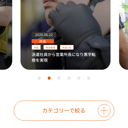
2026.06.22
所長
所長
物流管理
中途入社
派遣社員から営業所長になり黒字転
換を実現
カテゴリーで絞る