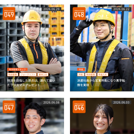
2026.06.29
2026.06.22
Interview
Interview
049
048
物流管理スタッフ
所長
物流管理
フォークリフト
新卒入社
所長
物流管理
中途入社
物流を目指した原点は、遅れて届い
派遣社員から営業所長になり黒字転
たクリスマスプレゼント
換を実現
2026.06.08
2026.06.03
Interview
Interview
047
046