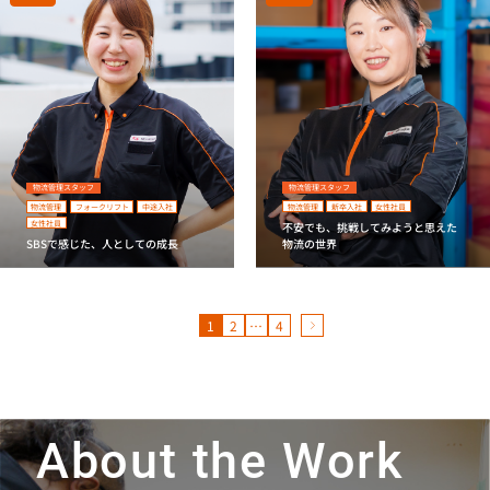
物流管理スタッフ
物流管理スタッフ
物流管理
新卒入社
女性社員
物流管理
フォークリフト
中途入社
女性社員
不安でも、挑戦してみようと思えた
SBSで感じた、人としての成長
物流の世界
1
2
…
4
About the Work