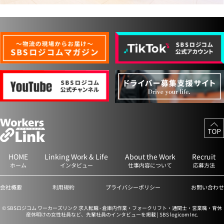
HOME
Linking Work & Life
About the Work
Recruit
ホーム
インタビュー
仕事内容について
応募方法
会社概要
利用規約
プライバシーポリシー
お問い合わせ
© SBSロジコム ワーカーズリンク 求人転職 - 倉庫内作業・フォークリフト・通関士・営業職・育休
産休明けの女性社員など、先輩社員のインタビューを掲載 | SBS logicom Inc.