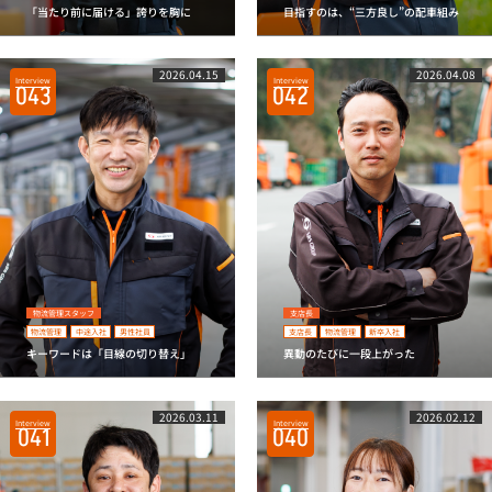
「当たり前に届ける」誇りを胸に
目指すのは、“三方良し”の配車組み
2026.04.15
2026.04.08
Interview
Interview
043
042
物流管理スタッフ
支店長
物流管理
中途入社
男性社員
支店長
物流管理
新卒入社
キーワードは「目線の切り替え」
異動のたびに一段上がった
2026.03.11
2026.02.12
Interview
Interview
041
040