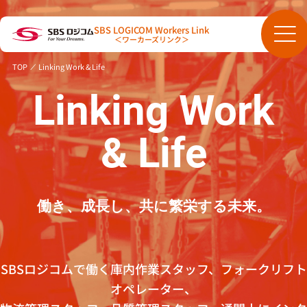
SBS LOGICOM Workers Link
＜ワーカーズリンク＞
TOP
Linking Work & Life
Linking Work
& Life
働き、成長し、共に繁栄する未来。
SBSロジコムで働く庫内作業スタッフ、フォークリフト
オペレーター、