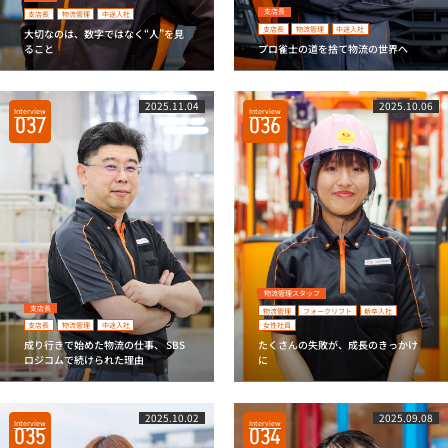
支店長
支店長
物流管理
中途入社
支店長
物流管理
中途入社
大切なのは、数字ではなく“人”を見
ること
プロ雀士の道を捨て物流の世界へ
2025.11.04
2025.10.06
Interview
Interview
037
036
物流管理スタッフ
支店長
物流管理
フォークリフト
新卒入社
支店長
物流管理
中途入社
女性社員
成り行きで始めた物流の仕事、 SBS
たくさんの失敗が、成長のきっかけ
ロジコムで続けられた理由
に
2025.10.02
2025.09.08
Interview
Interview
035
034