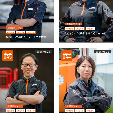
物流管理スタッフ
物流管理スタッフ
物流管理
庫内作業
女性社員
物流管理
庫内作業
新卒入社
“できない”で終わらせたくはないか
振り返って感じた、人としての成長
ら
2026.05.28
2026.05.12
Interview
Interview
045
044
物流管理スタッフ
物流管理スタッフ
物流管理
庫内作業
中途入社
物流管理
中途入社
女性社員