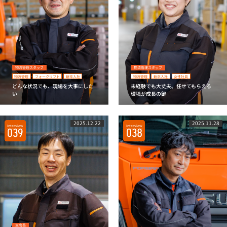
物流管理スタッフ
物流管理スタッフ
物流管理
フォークリフト
新卒入社
物流管理
新卒入社
女性社員
どんな状況でも、現場を大事にした
未経験でも大丈夫。任せてもらえる
い
環境が成長の鍵
2025.12.22
2025.11.28
Interview
Interview
039
038
支店長