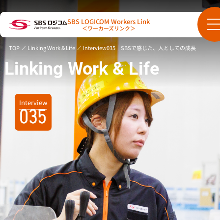
SBS LOGICOM Workers Link
＜ワーカーズリンク＞
TOP
Linking Work & Life
Interview035｜SBSで感じた、人としての成長
Linking Work & Life
Interview
035