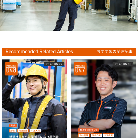
おすすめの関連記事
Recommended Related Articles
2026.06.22
2026.06.08
Interview
Interview
048
047
所長
物流管理スタッフ
所長
物流管理
中途入社
物流管理
庫内作業
新卒入社
派遣社員から営業所長になり黒字転