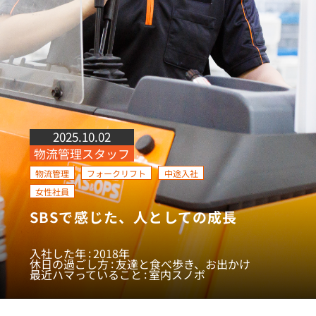
2025.10.02
物流管理スタッフ
物流管理
フォークリフト
中途入社
女性社員
SBSで感じた、人としての成長
入社した年
2018年
休日の過ごし方
友達と食べ歩き、お出かけ
最近ハマっていること
室内スノボ