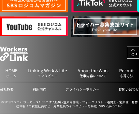
HOME
Linking Work & Life
About the Work
Recruit
ホーム
インタビュー
仕事内容について
応募方法
会社概要
利用規約
プライバシーポリシー
お問い合わせ
© SBSロジコム ワーカーズリンク 求人転職 - 倉庫内作業・フォークリフト・通関士・営業職・育休
産休明けの女性社員など、先輩社員のインタビューを掲載 | SBS logicom Inc.