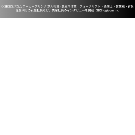
© SBSロジコム ワーカーズリンク 求人転職 - 倉庫内作業・フォークリフト・通関士・営業職・育休
産休明けの女性社員など、先輩社員のインタビューを掲載 | SBS logicom Inc.