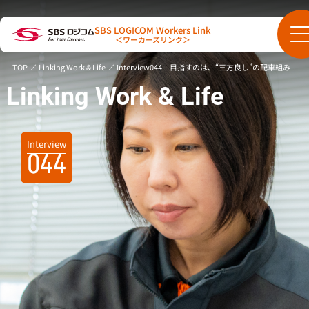
SBS LOGICOM Workers Link
＜ワーカーズリンク＞
TOP
Linking Work & Life
Interview044｜目指すのは、“三方良し”の配車組み
Linking Work & Life
Interview
044