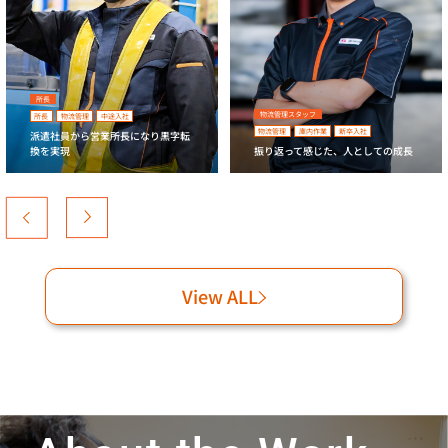
所長
物流管理スタッフ
所長
物流管理
中途入社
物流管理
庫内作業
新卒入社
派遣社員から営業所長になり黒字転
換を実現
振り返って感じた、人としての成長
View ALL