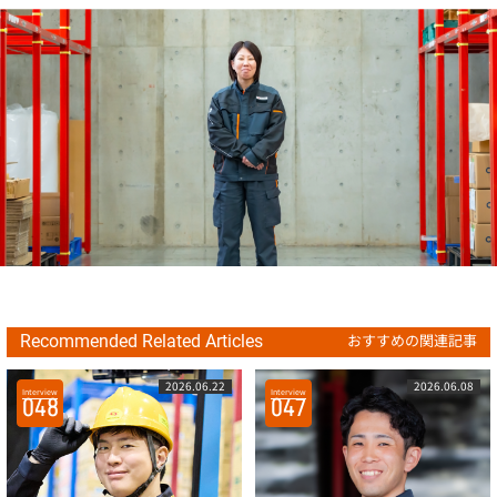
おすすめの関連記事
Recommended Related Articles
2026.06.22
2026.06.08
Interview
Interview
048
047