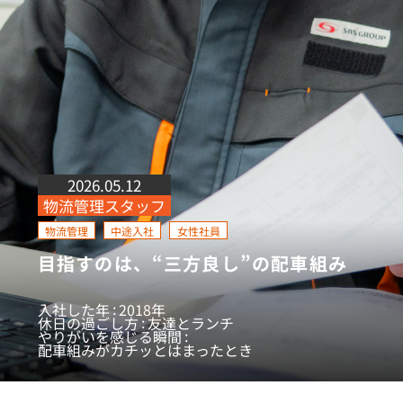
2026.05.12
物流管理スタッフ
物流管理
中途入社
女性社員
目指すのは、“三方良し”の配車組み
入社した年
2018年
休日の過ごし方
友達とランチ
やりがいを感じる瞬間
配車組みがカチッとはまったとき